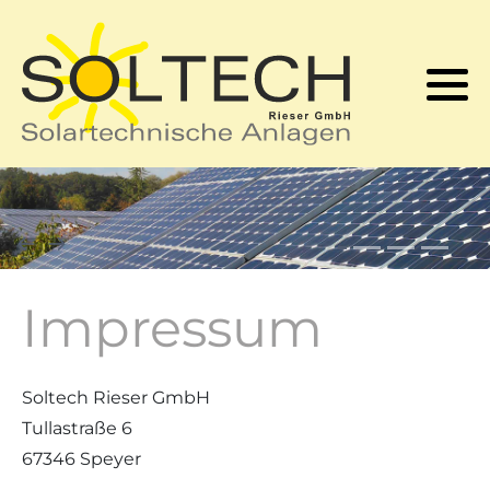
Kontakt
Solarwärmewissen
Solarstromwissen
Login
Referenzen
Produkte
Förderung
Förderung
Produkte
Solarstromspeicher
Impressum
Soltech Rieser GmbH
Tullastraße 6
67346 Speyer