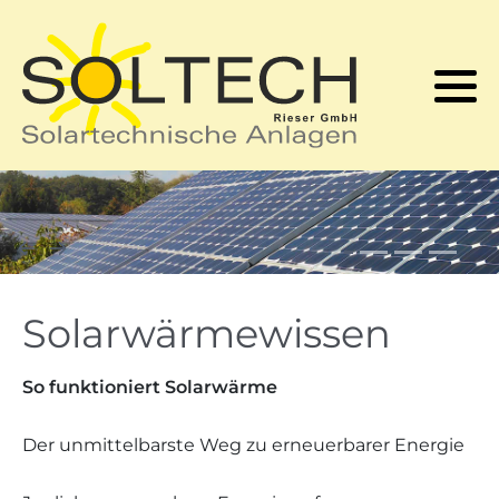
Kontakt
Solarwärmewissen
Solarstromwissen
Login
Referenzen
Produkte
Förderung
Förderung
Produkte
Solarstromspeicher
Solarwärmewissen
So funktioniert Solarwärme
Der unmittelbarste Weg zu erneuerbarer Energie