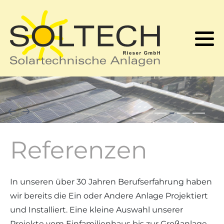
Kontakt
Solarwärmewissen
Solarstromwissen
Login
Referenzen
Produkte
Förderung
Förderung
Produkte
Solarstromspeicher
Referenzen
In unseren über 30 Jahren Berufserfahrung haben
wir bereits die Ein oder Andere Anlage Projektiert
und Installiert. Eine kleine Auswahl unserer
Projekte vom Einfamilienhaus bis zur Großanlage